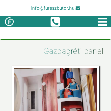
info@fureszbutor.hu
Gazdagréti panel